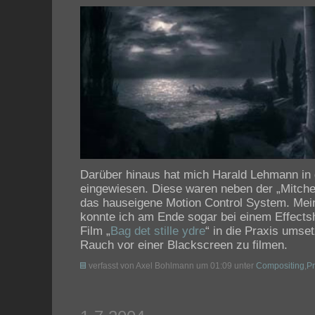
Darüber hinaus hat mich Harald Lehmann in 
eingewiesen. Diese waren neben der „Mitc
das hauseigene Motion Control System. Mein
konnte ich am Ende sogar bei einem Effects
Film „
Bag det stille ydre
“ in die Praxis umse
Rauch vor einer Blackscreen zu filmen.
verfasst von Axel Bohlmann um 01:09 unter
Compositing
,
Pr