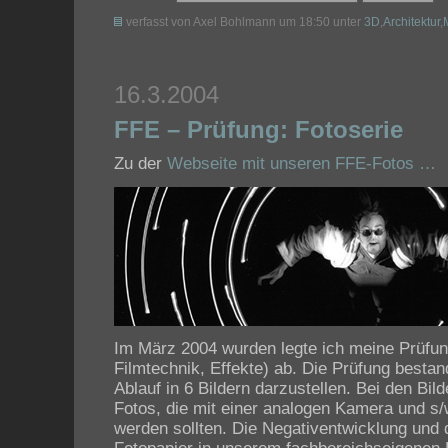
verfasst von Axel Bohlmann um 18:50 unter
3D
,
Architektur
,
16.3.2004
FFE – Prüfung: Fotoserie
Zu der
Webseite mit unseren FFE-Fotos …
Im März 2004 wurden legte ich meine Prüfun
Filmtechnik, Effekte) ab. Die Prüfung bestan
Ablauf in 6 Bildern darzustellen. Bei den Bil
Fotos, die mit einer analogen Kamera und 
werden sollten. Die Negativentwicklung und 