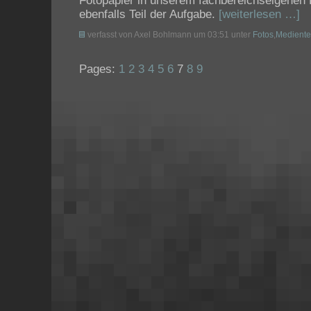
Fotopapier in unserem fachbereichseigenen 
ebenfalls Teil der Aufgabe.
[weiterlesen …]
verfasst von Axel Bohlmann um 03:51 unter
Fotos
,
Mediente
Pages:
1
2
3
4
5
6
7
8
9