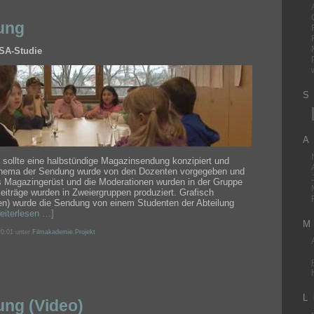
ung
SA-Studie
S
A
 sollte eine halbstündige Magazinsendung konzipiert und
hema der Sendung wurde von den Dozenten vorgegeben und
s Magazingerüst und die Moderationen wurden in der Gruppe
Beiträge wurden in Zweiergruppen produziert. Grafisch
n) wurde die Sendung von einem Studenten der Abteilung
eiterlesen …]
M
0:01 unter
Filmakademie
,
Projekt
L
ng (Video)