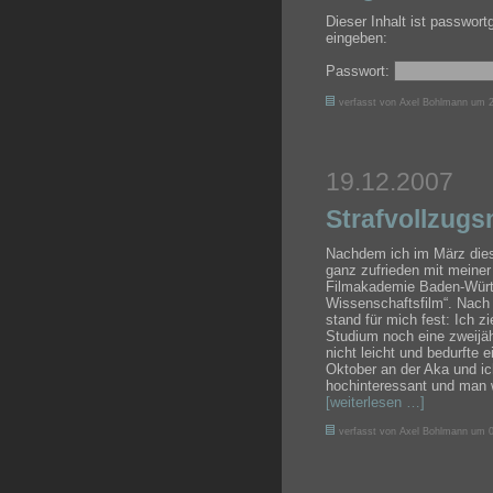
Dieser Inhalt ist passwor
eingeben:
Passwort:
verfasst von Axel Bohlmann um 2
19.12.2007
Strafvollzug
Nachdem ich im März diese
ganz zufrieden mit meine
Filmakademie Baden-Württ
Wissenschaftsfilm“. Nac
stand für mich fest: Ich 
Studium noch eine zweijähr
nicht leicht und bedurfte
Oktober an der Aka und ic
hochinteressant und man w
[weiterlesen …]
verfasst von Axel Bohlmann um 0