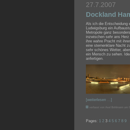
27.7.2007
Dockland Ha
Als ich die Entscheidung 
Ludwigsburg ein Aufbaustu
Metropole ganz besonders 
inzwischen sehr ans Herz 
ihre wahre Pracht mit ihre
eine sternenklare Nacht z
sehr schönes Wetter, aber
ein Mensch zu sehen. Ide
anfertigen.
[weiterlesen …]
verfasst von Axel Bohlmann um 0
Pages:
1
2
3
4
5
6
7
8
9