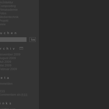
Architektur
Compositing
Filmakademie
Fotos
Medientechnik
Projekt
www
uchen
rchiv
November 2009
August 2009
Juli 2009
Mai 2009
Februar 2009
eta
Anmelden
RSS
Kommentare als
RSS
inks