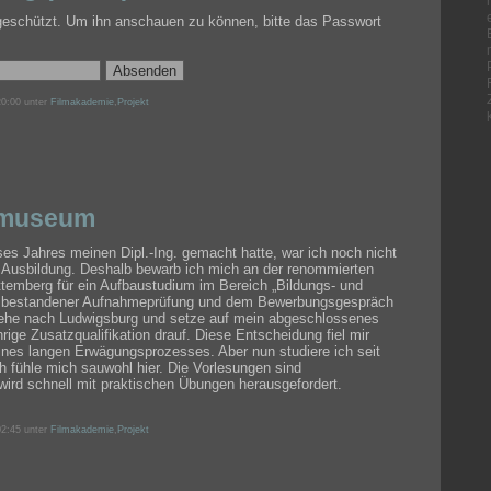
tgeschützt. Um ihn anschauen zu können, bitte das Passwort
0:00 unter
Filmakademie
,
Projekt
smuseum
s Jahres meinen Dipl.-Ing. gemacht hatte, war ich noch nicht
r Ausbildung. Deshalb bewarb ich mich an der renommierten
emberg für ein Aufbaustudium im Bereich „Bildungs- und
h bestandener Aufnahmeprüfung und dem Bewerbungsgespräch
ziehe nach Ludwigsburg und setze auf mein abgeschlossenes
ige Zusatzqualifikation drauf. Diese Entscheidung fiel mir
 eines langen Erwägungsprozesses. Aber nun studiere ich seit
h fühle mich sauwohl hier. Die Vorlesungen sind
ird schnell mit praktischen Übungen herausgefordert.
2:45 unter
Filmakademie
,
Projekt