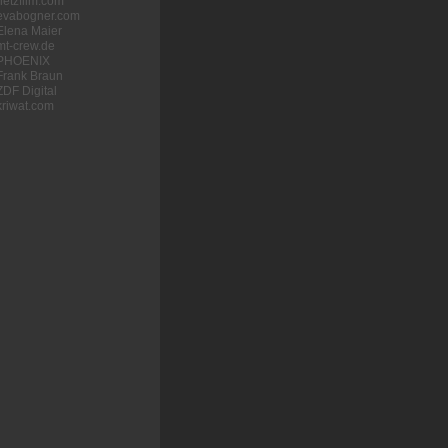
netzfilm.com
evabogner.com
Elena Maier
mt-crew.de
PHOENIX
Frank Braun
ZDF Digital
kriwat.com