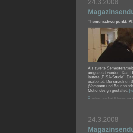
24.3.2008
Magazinsend
Themenschwerpunkt: PI
Als zweite Semesterarbeit
umgesetzt werden. Das T
lautete „PISA-Studie“. Da
erarbeitet. Die einzelnen 
(Vorspann und Bauchbinde
Motiondesign gestaltet.
[w
verfasst von Axel Bohlmann um 2
24.3.2008
Magazinsendu