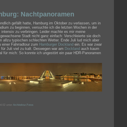
mburg: Nachtpanoramen
endlich gefällt hatte, Hamburg im Oktober zu verlassen, um in
dium zu beginnen, versuchte ich die letzten Wochen in der
intensiv zu verbringen. Leider machte es mir meine
gewachsene Stadt nicht ganz einfach: Verschleierte sie doch
m allzu typischen schlechten Wetter. Ende Juli lud mich aber
u einer Fahrradtour zum
Hamburger Dockland
ein. Es war zwar
 für Juli viel zu kalt. Deswegen war am
Dockland
auch kaum
al für mich: So konnte ich ungestört ein paar HDR-Panoramen
4:02 unter
Architektur
,
Fotos