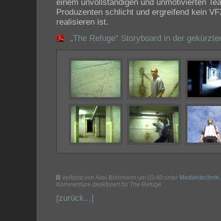
einem unvollständigen und unmotivierten Te
Produzenten schlicht und ergreifend kein 
realisieren ist.
„The Refuge“ Storyboard in der gekürzte
verfasst von Axel Bohlmann um 03:40 unter
Medientechnik
,
Kommentare deaktiviert
für The Refuge
[zurück...]